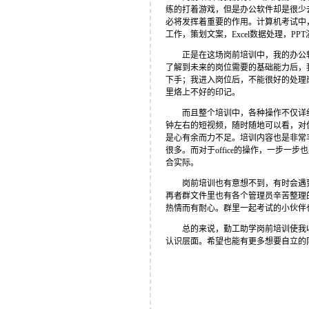
练的打着游戏，但是办公软件却是很少
必将发挥着重要的作用。计算机考试中
工作，策划文案，Excel数据处理，P
正是在这场岗前培训中，我的办公
了解到未来的岗位需要的基础能力后，
下手；我进入岗位后，不能很好的处理
里烙上不好的印记。
而且整个培训中，各种操作不仅详
钟左右的短视频，随时随地可以看，对
是心有余而力不足。培训内容也是非常
很多。而对于office的操作，一步
合实际。
岗前培训也有意想不到，有时会遇到
再者群文件里也有各个管理员辛苦整理
热情而有耐心。群里一起考试的小伙伴
总的来说，勤工助学岗前培训使我
认识层面。希望也能有更多想要自立的