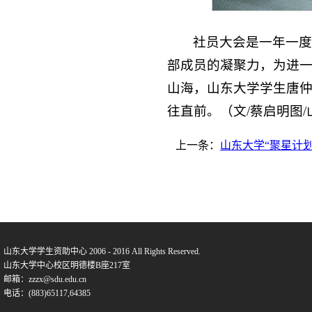
社员大会是一年一
部成员的凝聚力，为进
山海，山东大学学生唐
往直前。（文/蔡启明
图
上一条：
山东大学“聚星计
山东大学学生资助中心 2006 - 2016 All Rights Reserved.
山东大学中心校区明德楼B座217室
邮箱：zzzx@sdu.edu.cn
电话：(883)65117,64385