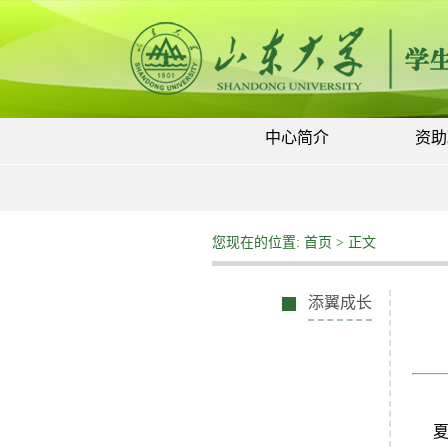
中心简介
资助
您现在的位置:
首页
> 正文
添翼成长
夏