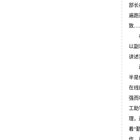
部长
遍跑
致…
在山
以副
讲述
还记
半是
在线
强而
工助
理，
着“
作，