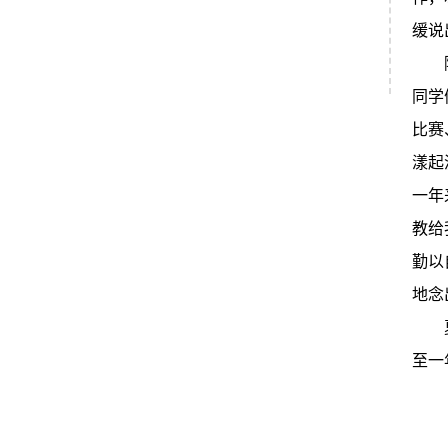
缓说
除了
同学
比赛
漾起
一年
教给
勤以
地念
夏日
至一