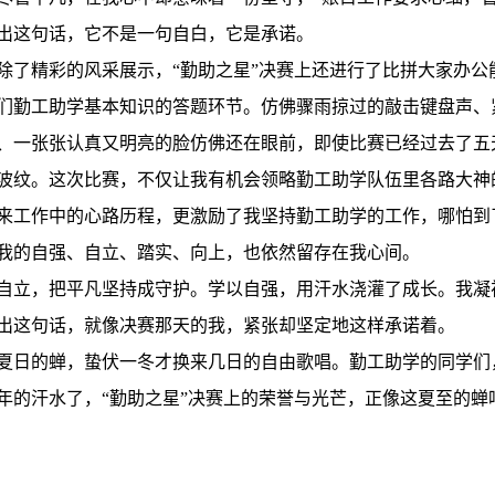
出这句话，它不是一句自白，它是承诺。
精彩的风采展示，“勤助之星”决赛上还进行了比拼大家办公能
们勤工助学基本知识的答题环节。仿佛骤雨掠过的敲击键盘声、
、一张张认真又明亮的脸仿佛还在眼前，即使比赛已经过去了五
波纹。这次比赛，不仅让我有机会领略勤工助学队伍里各路大神
来工作中的心路历程，更激励了我坚持勤工助学的工作，哪怕到
我的自强、自立、踏实、向上，也依然留存在我心间。
自立，把平凡坚持成守护。学以自强，用汗水浇灌了成长。我凝
出这句话，就像决赛那天的我，紧张却坚定地这样承诺着。
的蝉，蛰伏一冬才换来几日的自由歌唱。勤工助学的同学们
年的汗水了，“勤助之星”决赛上的荣誉与光芒，正像这夏至的蝉