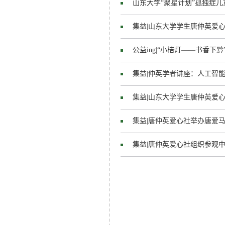
山东大学“聚星计划”孤独症儿童
集益|山东大学学生唐仲英爱
公益ing|“小桔灯——书香下
集益|仲英学者讲座：人工智
集益|山东大学学生唐仲英爱
集益|唐仲英爱心社举办唐爱
集益|唐仲英爱心社组织参观中